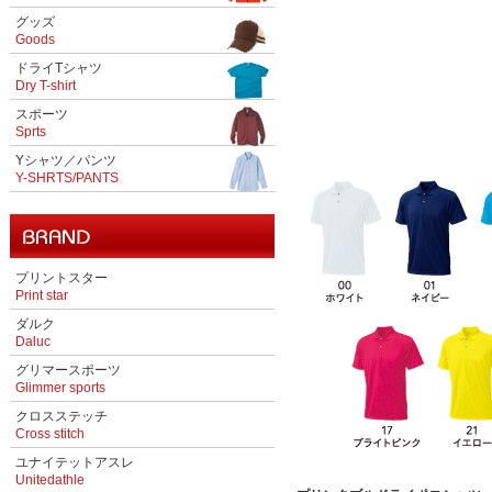
グッズ
Goods
ドライTシャツ
Dry T-shirt
スポーツ
Sprts
Yシャツ／パンツ
Y-SHRTS/PANTS
プリントスター
Print star
ダルク
Daluc
グリマースポーツ
Glimmer sports
クロスステッチ
Cross stitch
ユナイテットアスレ
Unitedathle